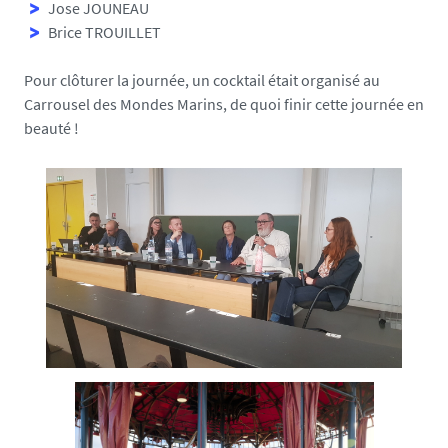
s
Jose JOUNEAU
.
Brice TROUILLET
f
r
Pour clôturer la journée, un cocktail était organisé au
/
Carrousel des Mondes Marins
, de quoi finir cette journée en
m
beauté !
e
d
i
a
s
/
p
h
o
t
o
/
1