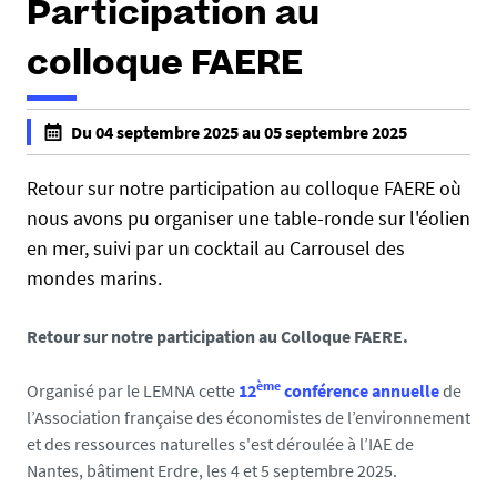
Participation au
colloque FAERE
h
Du 04 septembre 2025 au 05 septembre 2025
t
f
t
a
Retour sur notre participation au colloque FAERE où
p
l
nous avons pu organiser une table-ronde sur l'éolien
s
s
en mer, suivi par un cocktail au Carrousel des
:
e
mondes marins.
/
f
/
a
c
Retour sur notre participation au Colloque FAERE.
l
h
s
a
ème
Organisé par le LEMNA
cette
12
conférence annuelle
de
e
i
l’Association française des économistes de l’environnement
r
et des ressources naturelles s'est déroulée à l’IAE de
e
Nantes, bâtiment Erdre, les 4 et 5 septembre 2025.
m