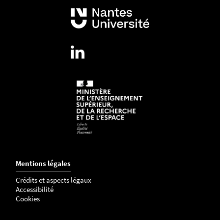
4
0
1
5
0
0
6
-
j
p
g
Mentions légales
Crédits et aspects légaux
Accessibilité
Cookies