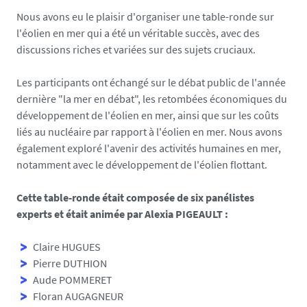
a
Nous avons eu le plaisir d'organiser une table-ronde sur
r
l'éolien en mer qui a été un véritable succès, avec des
i
discussions riches et variées sur des sujets cruciaux.
t
i
Les participants ont échangé sur le débat public de l'année
m
dernière "la mer en débat", les retombées économiques
du
e
développement de l'éolien en mer, ainsi que sur les coûts
.
liés au
nucléaire
par rapport à l'éolien en mer. Nous avons
u
également exploré l'avenir des activités humaines en mer,
n
notamment avec le développement de l'éolien
flottant.
i
v
Cette table-ronde était composée de six panélistes
-
experts
et était animée par
Alexia PIGEAULT
:
n
a
Claire HUGUES
n
Pierre DUTHION
t
Aude
POMMERET
e
Floran AUGAGNEUR