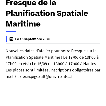
Fresque de la
Planification Spatiale
Maritime
Le 15 septembre 2026
f
a
Nouvelles dates d'atelier pour notre Fresque sur la
l
Planification Spatiale Maritime ! Le 17/06 de 13h00 à
s
17h00 en visio Le 15/09 de 13h00 à 17h00 à Nantes
e
Les places sont limitées, inscriptions obligatoires par
f
mail à : alexia.pigeault@univ-nantes.fr
a
l
s
e