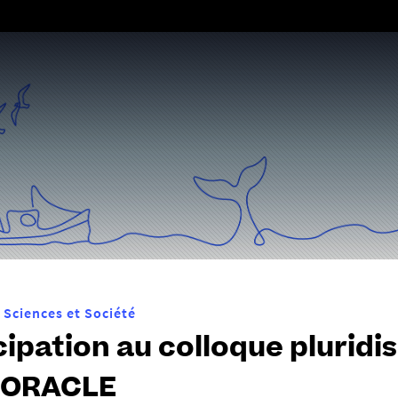
Aller
au
contenu
Sciences et Société
ipation au colloque pluridisc
- ORACLE