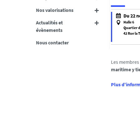
Nos valorisations
Du 22 n
Actualités et
Halle 6
Quartier d
évènements
42 Rue la
Nous contacter
f
a
l
Les membres d
s
maritime y ti
e
f
Plus d'inform
a
l
s
e