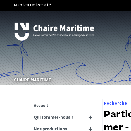
Nantes Université
Vous
CHAIRE MARITIME
êtes
ici :
Recherche
Accueil
Partic
Qui sommes-nous ?
mer 
Nos productions